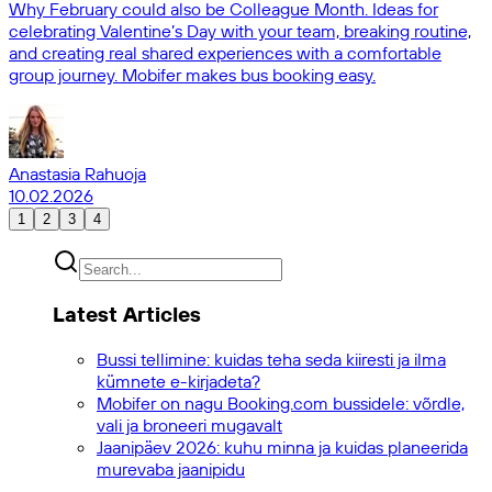
Why February could also be Colleague Month. Ideas for
celebrating Valentine’s Day with your team, breaking routine,
and creating real shared experiences with a comfortable
group journey. Mobifer makes bus booking easy.
Anastasia Rahuoja
10.02.2026
1
2
3
4
Latest Articles
Bussi tellimine: kuidas teha seda kiiresti ja ilma
kümnete e-kirjadeta?
Mobifer on nagu Booking.com bussidele: võrdle,
vali ja broneeri mugavalt
Jaanipäev 2026: kuhu minna ja kuidas planeerida
murevaba jaanipidu