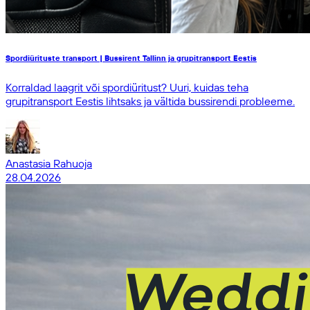
Spordiürituste transport | Bussirent Tallinn ja grupitransport Eestis
Korraldad laagrit või spordiüritust? Uuri, kuidas teha
grupitransport Eestis lihtsaks ja vältida bussirendi probleeme.
Anastasia Rahuoja
28.04.2026