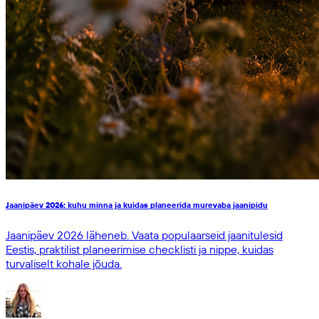
Jaanipäev 2026: kuhu minna ja kuidas planeerida murevaba jaanipidu
Jaanipäev 2026 läheneb. Vaata populaarseid jaanitulesid
Eestis, praktilist planeerimise checklisti ja nippe, kuidas
turvaliselt kohale jõuda.