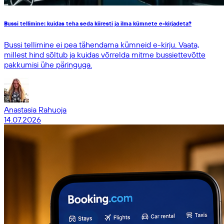
Bussi tellimine: kuidas teha seda kiiresti ja ilma kümnete e-kirjadeta?
Bussi tellimine ei pea tähendama kümneid e-kirju. Vaata,
millest hind sõltub ja kuidas võrrelda mitme bussiettevõtte
pakkumisi ühe päringuga.
Anastasia Rahuoja
14.07.2026