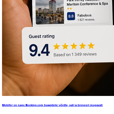
Mobifer on nagu Booking.com bussidele: võrdle, vali ja broneeri mugavalt