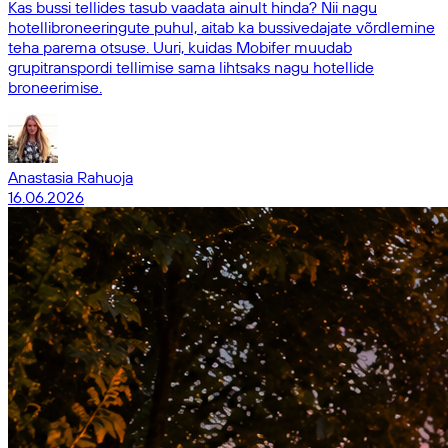
Kas bussi tellides tasub vaadata ainult hinda? Nii nagu
hotellibroneeringute puhul, aitab ka bussivedajate võrdlemine
teha parema otsuse. Uuri, kuidas Mobifer muudab
grupitranspordi tellimise sama lihtsaks nagu hotellide
broneerimise.
Anastasia Rahuoja
16.06.2026