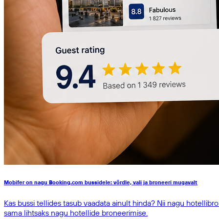
Mobifer on nagu Booking.com bussidele: võrdle, vali ja broneeri mugavalt
Kas bussi tellides tasub vaadata ainult hinda? Nii nagu hotelli
sama lihtsaks nagu hotellide broneerimise.