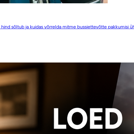
t hind sõltub ja kuidas võrrelda mitme bussiettevõtte pakkumisi ü