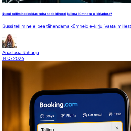
Bussi tellimine: kuidas teha seda kiiresti ja ilma kümnete e-kirjadeta?
Bussi tellimine ei pea tähendama kümneid e-kirju. Vaata, milles
Anastasia Rahuoja
14.07.2026