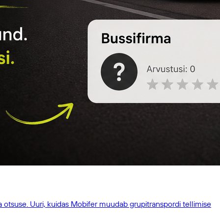
a otsuse. Uuri, kuidas Mobifer muudab grupitranspordi tellimise