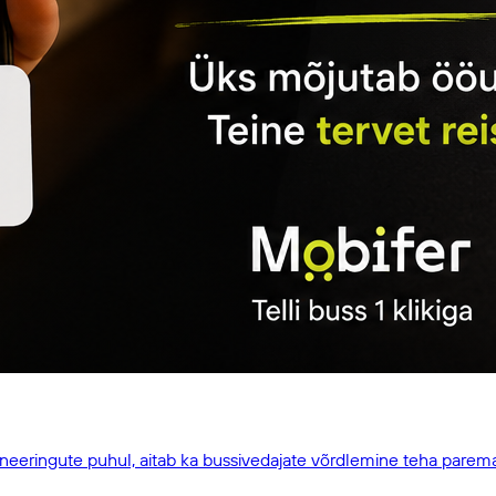
broneeringute puhul, aitab ka bussivedajate võrdlemine teha parem