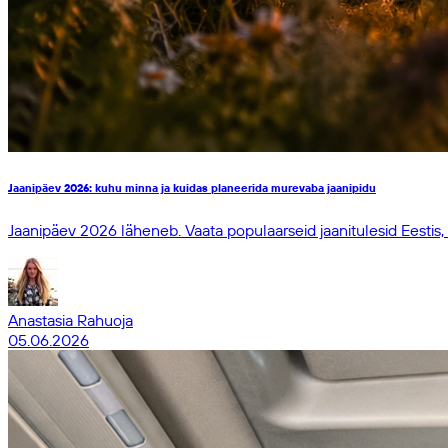
Jaanipäev 2026: kuhu minna ja kuidas planeerida murevaba jaanipidu
Jaanipäev 2026 läheneb. Vaata populaarseid jaanitulesid Eestis, pr
Anastasia Rahuoja
05.06.2026