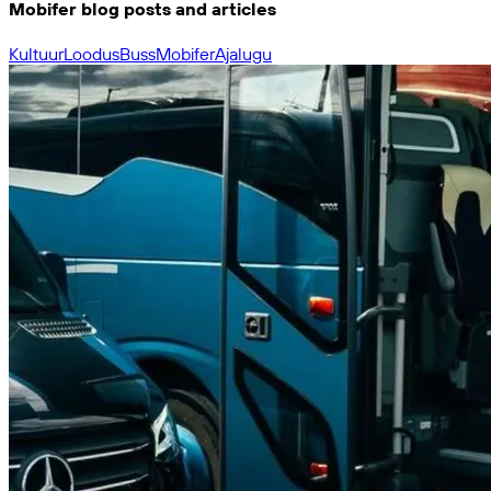
Mobifer blog posts and articles
Kultuur
Loodus
Buss
Mobifer
Ajalugu