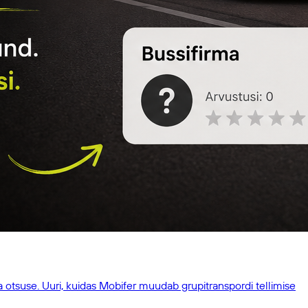
a otsuse. Uuri, kuidas Mobifer muudab grupitranspordi tellimise