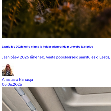
Jaanipäev 2026: kuhu minna ja kuidas planeerida murevaba jaanipidu
Jaanipäev 2026 läheneb. Vaata populaarseid jaanitulesid Eestis, pr
Anastasia Rahuoja
05.06.2026