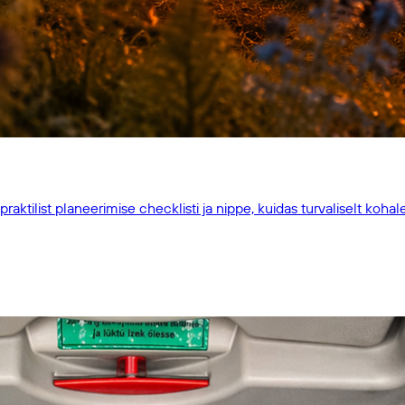
aktilist planeerimise checklisti ja nippe, kuidas turvaliselt kohal