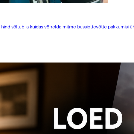
t hind sõltub ja kuidas võrrelda mitme bussiettevõtte pakkumisi ü