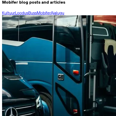
Mobifer blog posts and articles
Kultuur
Loodus
Buss
Mobifer
Ajalugu