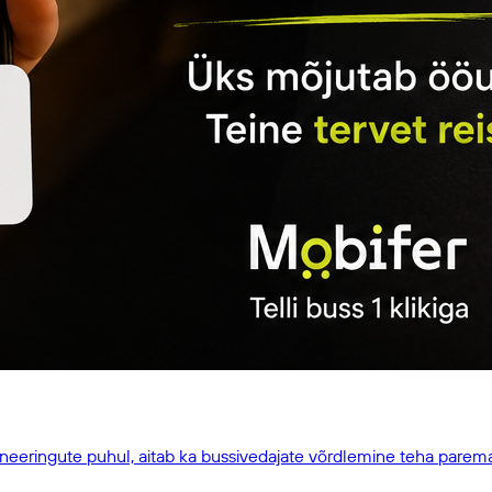
broneeringute puhul, aitab ka bussivedajate võrdlemine teha parem