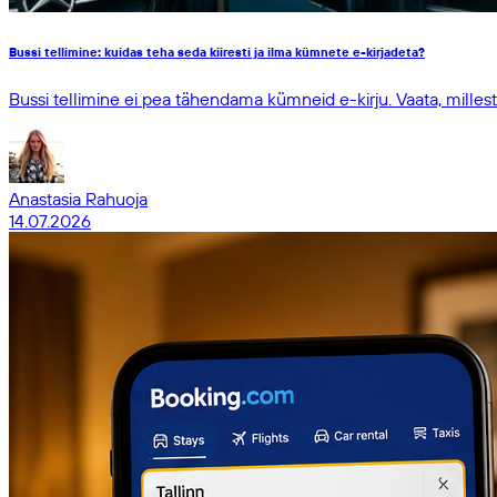
Bussi tellimine: kuidas teha seda kiiresti ja ilma kümnete e-kirjadeta?
Bussi tellimine ei pea tähendama kümneid e-kirju. Vaata, milles
Anastasia Rahuoja
14.07.2026