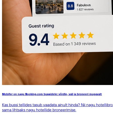
Mobifer on nagu Booking.com bussidele: võrdle, vali ja broneeri mugavalt
Kas bussi tellides tasub vaadata ainult hinda? Nii nagu hotelli
sama lihtsaks nagu hotellide broneerimise.