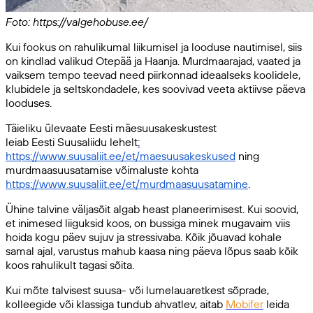
Foto: https://valgehobuse.ee/
Kui fookus on rahulikumal liikumisel ja looduse nautimisel, siis
on kindlad valikud Otepää ja Haanja. Murdmaarajad, vaated ja
vaiksem tempo teevad need piirkonnad ideaalseks koolidele,
klubidele ja seltskondadele, kes soovivad veeta aktiivse päeva
looduses.
Täieliku ülevaate Eesti mäesuusakeskustest
leiab Eesti Suusaliidu lehelt
:
https://www.suusaliit.ee/et/maesuusakeskused
ning
murdmaasuusatamise võimaluste kohta
https://www.suusaliit.ee/et/murdmaasuusatamine
.
Ühine talvine väljasõit algab heast planeerimisest. Kui soovid,
et inimesed liiguksid koos, on bussiga minek mugavaim viis
hoida kogu päev sujuv ja stressivaba. Kõik jõuavad kohale
samal ajal, varustus mahub kaasa ning päeva lõpus saab kõik
koos rahulikult tagasi sõita.
Kui mõte talvisest suusa- või lumelauaretkest sõprade,
kolleegide või klassiga tundub ahvatlev, aitab
Mobifer
leida