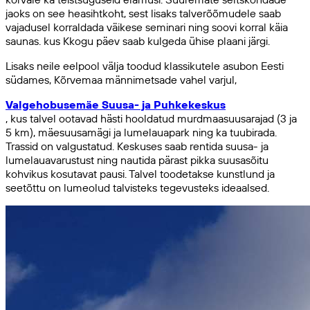
jaoks on see heasihtkoht, sest lisaks talverõõmudele saab
vajadusel korraldada väikese seminari ning soovi korral käia
saunas. kus Kkogu päev saab kulgeda ühise plaani järgi.
Lisaks neile eelpool välja toodud klassikutele asubon Eesti
südames, Kõrvemaa männimetsade vahel varjul,
Valgehobusemäe Suusa- ja Puhkekeskus
, kus talvel ootavad hästi hooldatud murdmaasuusarajad (3 ja
5 km), mäesuusamägi ja lumelauapark ning ka tuubirada.
Trassid on valgustatud. Keskuses saab rentida suusa- ja
lumelauavarustust ning nautida pärast pikka suusasõitu
kohvikus kosutavat pausi. Talvel toodetakse kunstlund ja
seetõttu on lumeolud talvisteks tegevusteks ideaalsed.