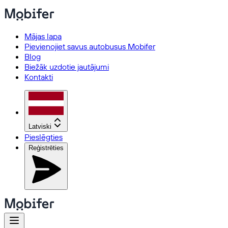
Mājas lapa
Pievienojiet savus autobusus Mobifer
Blog
Biežāk uzdotie jautājumi
Kontakti
Latviski
Pieslēgties
Reģistrēties