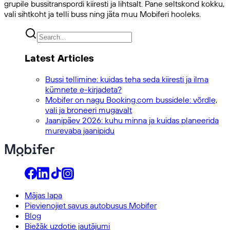
grupile bussitranspordi kiiresti ja lihtsalt. Pane seltskond kokku,
vali sihtkoht ja telli buss ning jäta muu Mobiferi hooleks.
Latest Articles
Bussi tellimine: kuidas teha seda kiiresti ja ilma
kümnete e-kirjadeta?
Mobifer on nagu Booking.com bussidele: võrdle,
vali ja broneeri mugavalt
Jaanipäev 2026: kuhu minna ja kuidas planeerida
murevaba jaanipidu
Mājas lapa
Pievienojiet savus autobusus Mobifer
Blog
Biežāk uzdotie jautājumi