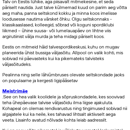
Talv on Eestis lühike, aga piisavalt mitmekesine, et seda
päriselt nautida. Just talve külmemad kuud on parim aeg võtta
aeg maha, panna seltskond kokku ja minna koos imelisse
loodusesse nautima värsket õhku. Olgu seltskonnaks -
klassikaaslased, kolleegid, sõbrad või koguni spordiklubi
liikmed – ühine suusa- või lumelauapäev on lihtne viis
argirutiinist välja murda ja teha midagi päriselt koos.
Eestis on mitmeid häid talvespordikeskusi, kuhu on mugav
planeerida ühist bussiga väljasõitu. Allpool on valik kohti, mis
sobivad nii päevasteks kui ka pikemateks talvisteks
väljasõitudeks.
Pealinna ning selle lähiümbruses olevate seltskondade jaoks
on populaarne ja kergesti ligipääsetav
Meistrimäe
.See on hea valik koolidele ja sõpruskondadele, kes soovivad
teha ühepäevase talvise väljasõidu ilma liigse ajakuluta.
Kohapeal on olemas rendivarustus ning tingimused sobivad nii
algajatele kui ka neile, kes tahavad lihtsalt aktiivselt aega
veeta. Lisainfo avatud nõlvade kohta leiab aadressilt.