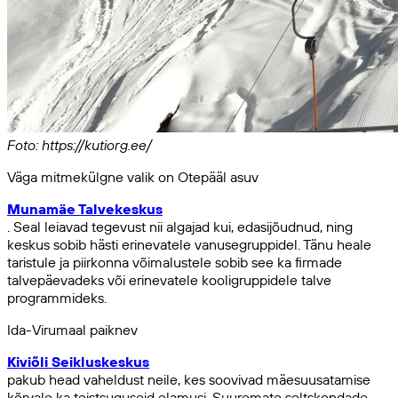
Foto: https://kutiorg.ee/
Väga mitmekülgne valik on Otepääl asuv
Munamäe Talvekeskus
. Seal leiavad tegevust nii algajad kui, edasijõudnud, ning
keskus sobib hästi erinevatele vanusegruppidel. Tänu heale
taristule ja piirkonna võimalustele sobib see ka firmade
talvepäevadeks või erinevatele kooligruppidele talve
programmideks.
Ida-Virumaal paiknev
Kiviõli Seikluskeskus
pakub head vaheldust neile, kes soovivad mäesuusatamise
kõrvale ka teistsuguseid elamusi. Suuremate seltskondade