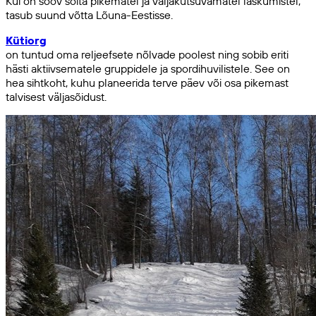
Kui on soov sõita pikematel ja väljakutsuvamatel laskumistel,
tasub suund võtta Lõuna-Eestisse.
Kütiorg
on tuntud oma reljeefsete nõlvade poolest ning sobib eriti
hästi aktiivsematele gruppidele ja spordihuvilistele. See on
hea sihtkoht, kuhu planeerida terve päev või osa pikemast
talvisest väljasõidust.