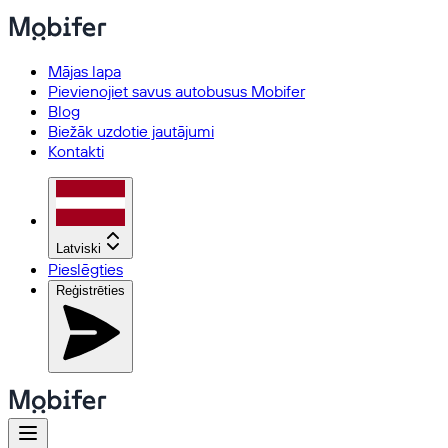
Mājas lapa
Pievienojiet savus autobusus Mobifer
Blog
Biežāk uzdotie jautājumi
Kontakti
Latviski
Pieslēgties
Reģistrēties