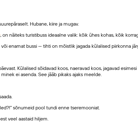
uurepäraselt. Hubane, kiire ja mugav.
0
, on näiteks turistibuss ideaalne valik: kõik ühes kohas, kõik korr
 või enamat bussi — tihti on mõistlik jagada külalised piirkonna jär
lmapäevast. Külalised sõidavad koos, naeravad koos, jagavad esim
minek ei asenda. See jääb pikaks ajaks meelde.
 saada.
 oled?!" sõnumeid pool tundi enne tseremooniat.
lest veel aastaid hiljem.