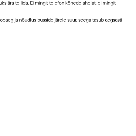
 ära tellida. Ei mingit telefonikõnede ahelat, ei mingit
oaeg ja nõudlus busside järele suur, seega tasub aegsasti