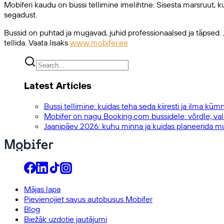
Mobiferi kaudu on bussi tellimine imelihtne. Sisesta marsruut, k
segadust.
Bussid on puhtad ja mugavad, juhid professionaalsed ja täpsed.
tellida. Vaata lisaks
www.mobifer.ee
Latest Articles
Bussi tellimine: kuidas teha seda kiiresti ja ilma küm
Mobifer on nagu Booking.com bussidele: võrdle, vali
Jaanipäev 2026: kuhu minna ja kuidas planeerida m
Mājas lapa
Pievienojiet savus autobusus Mobifer
Blog
Biežāk uzdotie jautājumi