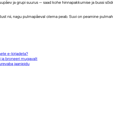
uupäev ja grupi suurus — saad kohe hinnapakkumise ja bussi sõiduks
 Just nii, nagu pulmapäeval olema peab. Suvi on peamine pulmaho
nete e-kirjadeta?
 ja broneeri mugavalt
urevaba jaanipidu