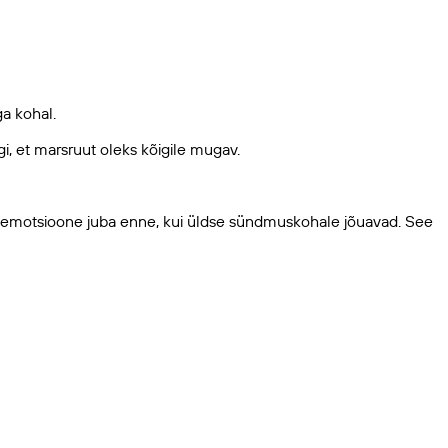
aga kohal.
gi, et marsruut oleks kõigile mugav.
esi emotsioone juba enne, kui üldse sündmuskohale jõuavad. See