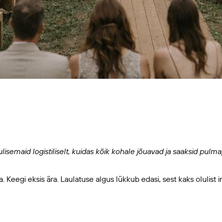
semaid logistiliselt, kuidas kõik kohale jõuavad ja saaksid pulmap
egi eksis ära. Laulatuse algus lükkub edasi, sest kaks olulist in