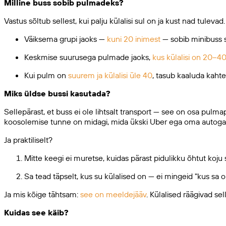
Milline buss sobib pulmadeks?
Vastus sõltub sellest, kui palju külalisi sul on ja kust nad tulevad.
Väiksema grupi jaoks —
kuni 20 inimest
— sobib minibuss s
Keskmise suurusega pulmade jaoks,
kus külalisi on 20–4
Kui pulm on
suurem ja külalisi üle 40
, tasub kaaluda kahte
Miks üldse bussi kasutada?
Sellepärast, et buss ei ole lihtsalt transport — see on osa pu
koosolemise tunne on midagi, mida ükski Uber ega oma autoga 
Ja praktiliselt?
Mitte keegi ei muretse, kuidas pärast pidulikku õhtut koju
Sa tead täpselt, kus su külalised on — ei mingeid "kus sa
Ja mis kõige tähtsam:
see on meeldejääv
. Külalised räägivad sel
Kuidas see käib?