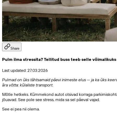
Share
Pulm ilma stressita? Tellitud buss teeb selle võimalikuks
Last updated:
27.03.2026
Pulmad on üks tähtsamaid päevi inimeste elus — ja ka üks keeruli
ära võtta: külaliste transport.
Mõtle hetkeks. Kümmekond autot otsivad korraga parkimiskohta. Ke
jõuavad. See pole see stress, mida sa sel päeval vajad.
See ei pea nii olema.