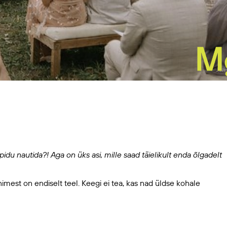
idu nautida?! Aga on üks asi, mille saad täielikult enda õlgadelt
imest on endiselt teel. Keegi ei tea, kas nad üldse kohale